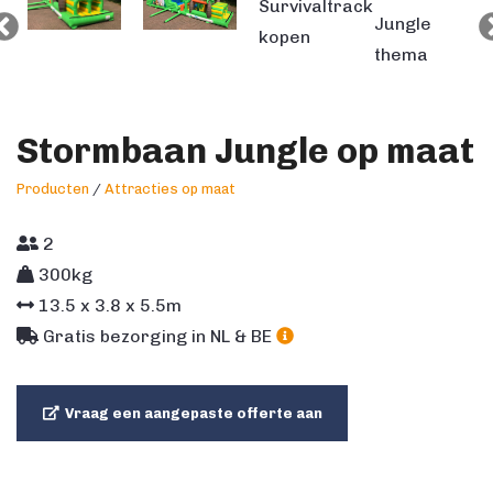
Stormbaan Jungle op maat
Producten
/
Attracties op maat
2
300kg
13.5
x
3.8
x
5.5
m
Gratis bezorging in NL & BE
Vraag een aangepaste offerte aan