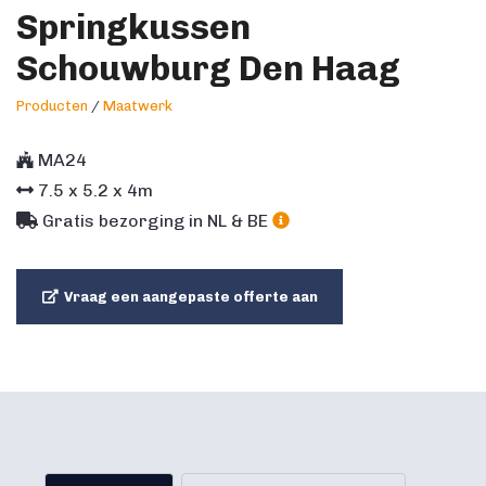
Springkussen
Schouwburg Den Haag
Producten
/
Maatwerk
MA24
7.5
x
5.2
x
4
m
Gratis bezorging in NL & BE
Vraag een aangepaste offerte aan