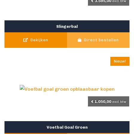
€
3.595,00
excl. btw
Slingerbal
Bekijken
Direct bestellen
Nieuw!
€
1.050,00
excl. btw
Voetbal Goal Groen