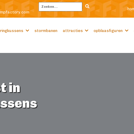
ho
Zoeken
umpfactory.com
ringkussens
stormbanen
attracties
opblaasfiguren
t in
ussens