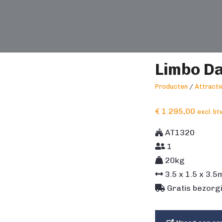
Limbo D
Producten
/
Attracti
€
1.295,00
excl. bt
AT1320
1
20kg
3.5
x
1.5
x
3.5
Gratis bezorgi