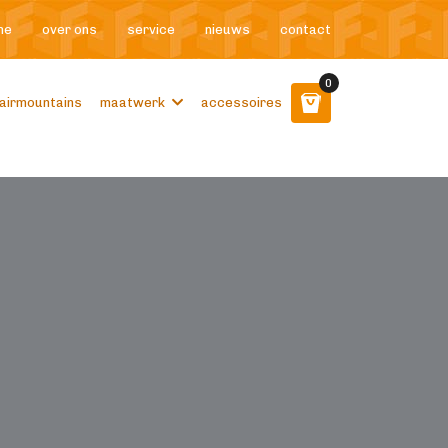
me
over ons
service
nieuws
contact
0
airmountains
maatwerk
accessoires