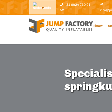
+31 (0)24 760 01
52
info@j
nieuw!
sp
Specialis
springk