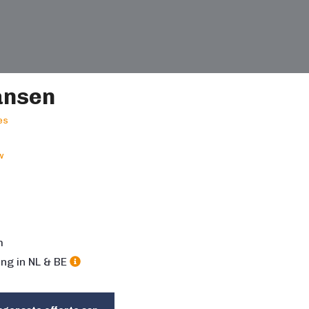
ansen
es
w
m
ng in NL & BE