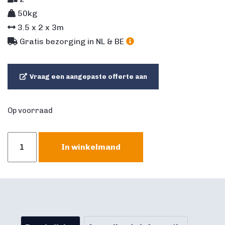
50kg
3.5
x
2
x
3
m
Gratis bezorging in NL & BE
Vraag een aangepaste offerte aan
Op voorraad
Hangspel
In winkelmand
(luchtdicht)
aantal