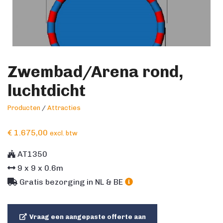
Zwembad/Arena rond,
luchtdicht
Producten
/
Attracties
€
1.675,00
excl. btw
AT1350
9
x
9
x
0.6
m
Gratis bezorging in NL & BE
Vraag een aangepaste offerte aan