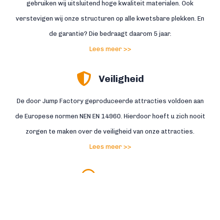
gebruiken wij uitsluitend hoge kwaliteit materialen. Ook
verstevigen wij onze structuren op alle kwetsbare plekken. En
de garantie? Die bedraagt daarom 5 jaar.
Lees meer >>
Veiligheid
De door Jump Factory geproduceerde attracties voldoen aan
de Europese normen NEN EN 14960. Hierdoor hoeft u zich nooit
zorgen te maken over de veiligheid van onze attracties.
Lees meer >>
Service
Service met een gouden rand, daar staan wij voor. Daarnaast
staat onze eigen reparatieafdeling dagelijks voor u klaar. Zo