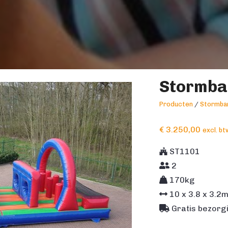
Stormba
Producten
/
Stormba
€
3.250,00
excl. bt
ST1101
2
170kg
10
x
3.8
x
3.2
Gratis bezorgi