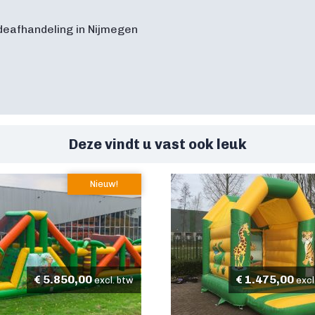
deafhandeling in Nijmegen
Deze vindt u vast ook leuk
Nieuw!
€
5.850,00
€
1.475,00
excl. btw
excl