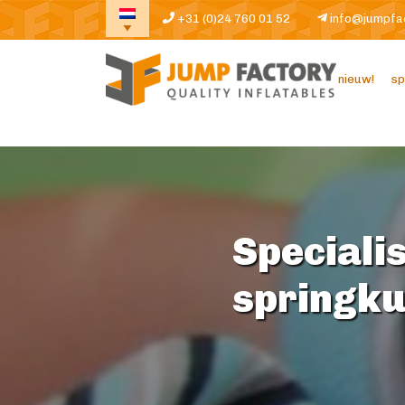
+31 (0)24 760 01 52
info@jumpfa
nieuw!
sp
Specialis
springk