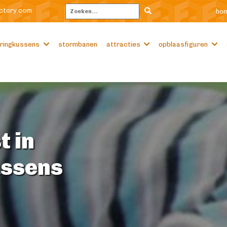
ctory.com
ho
Zoeken
ringkussens
stormbanen
attracties
opblaasfiguren
t in
ussens