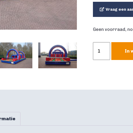
Vraag een aa
Geen voorraad, no
Stormbaan
In 
10
meter
aantal
ormatie