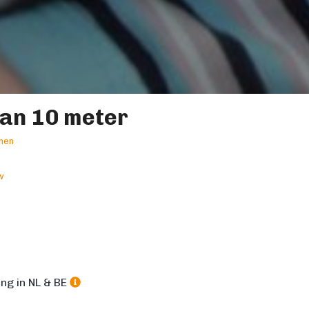
an 10 meter
nen
w
m
ng in NL & BE