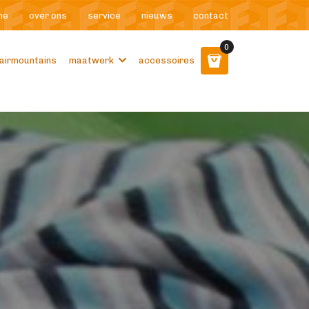
me
over ons
service
nieuws
contact
0
airmountains
maatwerk
accessoires