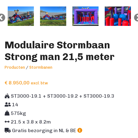
Modulaire Stormbaan
Strong man 21,5 meter
Producten
/
Stormbanen
€
8.950,00
excl. btw
ST3000-19.1 + ST3000-19.2 + ST3000-19.3
14
575kg
21.5
x
3.8
x
8.2
m
Gratis bezorging in NL & BE