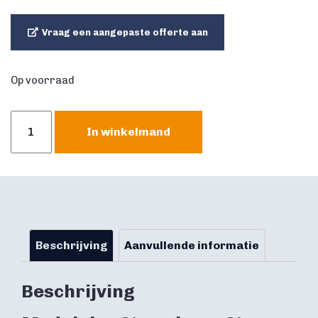
Vraag een aangepaste offerte aan
Op voorraad
Modulaire
In winkelmand
Stormbaan
Strong
man
21,5
meter
aantal
Beschrijving
Aanvullende informatie
Beschrijving