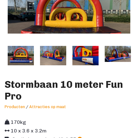
Stormbaan 10 meter Fun
Pro
Producten
/
Attracties op maat
170kg
10
x
3.6
x
3.2
m