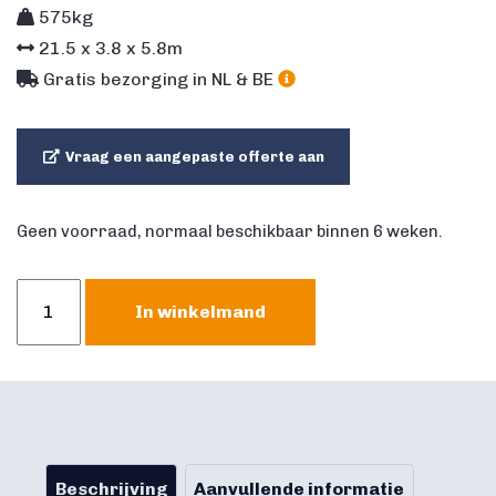
575kg
21.5
x
3.8
x
5.8
m
Gratis bezorging in NL & BE
Vraag een aangepaste offerte aan
Geen voorraad, normaal beschikbaar binnen 6 weken.
Modulaire
In winkelmand
Stormbaan
Boerderij
21,5
meter
aantal
Beschrijving
Aanvullende informatie