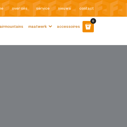
me
over ons
service
nieuws
contact
0
airmountains
maatwerk
accessoires