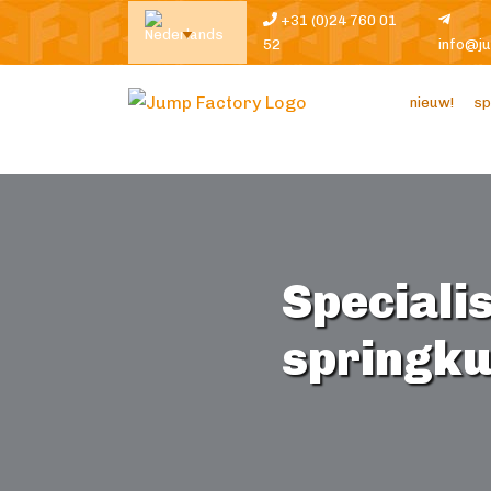
+31 (0)24 760 01
52
info@j
nieuw!
sp
Specialis
springk