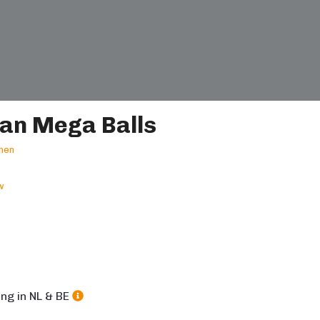
an Mega Balls
nen
w
m
ng in NL & BE