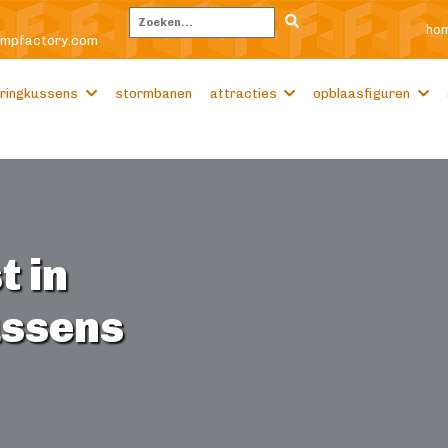
ho
Zoeken
umpfactory.com
ringkussens
stormbanen
attracties
opblaasfiguren
t in
ussens