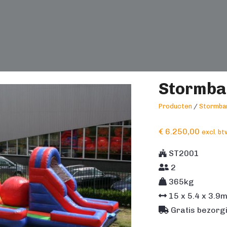
Stormba
Producten
/
Stormba
€
6.250,00
excl. bt
ST2001
2
365kg
15
x
5.4
x
3.9
Gratis bezorgi