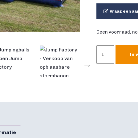
Vraag een aa
Geen voorraad, no
Stormbaan
In 
Mega
Balls
aantal
ormatie