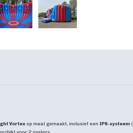
ight Vortex
op maat gemaakt, inclusief een
IPS-systeem
(
eschikt voor 2 spelers.