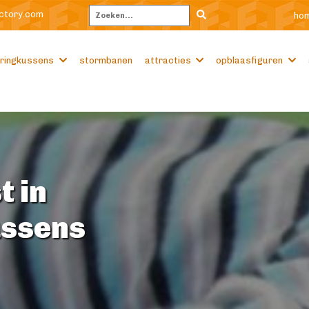
ctory.com
ho
Zoeken
ringkussens
stormbanen
attracties
opblaasfiguren
t in
ussens