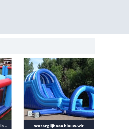
in –
Waterglijbaan blauw-wit