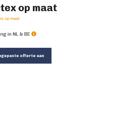
rtex op maat
es op maat
ng in NL & BE
ngepaste offerte aan