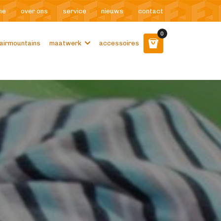
me
over ons
service
nieuws
contact
0
airmountains
maatwerk
accessoires