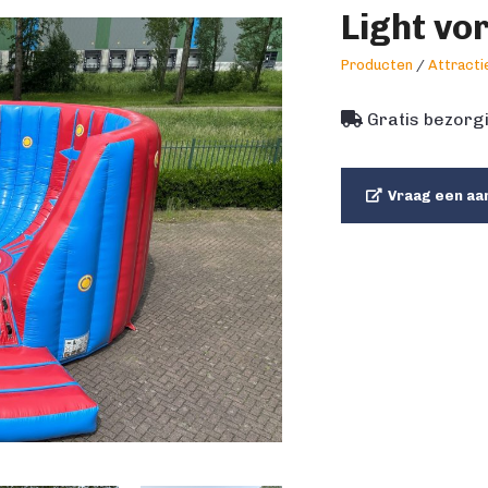
Light vo
Producten
/
Attracti
Gratis bezorgi
Vraag een aa