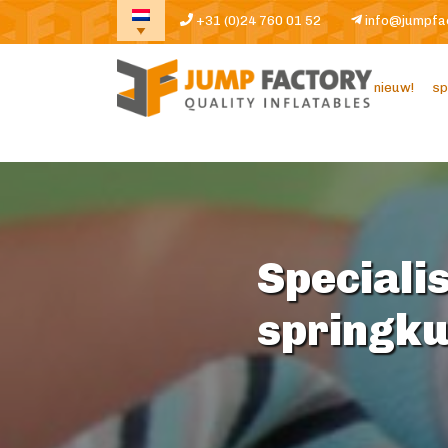
+31 (0)24 760 01 52
info@jumpfa
nieuw!
sp
Specialis
springk