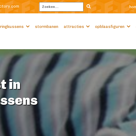
ctory.com
ho
Zoeken
ringkussens
stormbanen
attracties
opblaasfiguren
t in
ussens