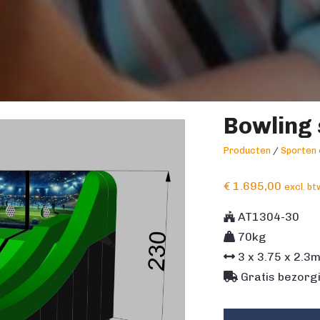
Bowling 
Producten
/
Sporten 
€
1.695,00
excl. bt
AT1304-30
70kg
3
x
3.75
x
2.3
Gratis bezorgi