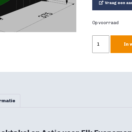
Vraag een aa
Op voorraad
Bowling
In 
spel
voetbal
aantal
ormatie