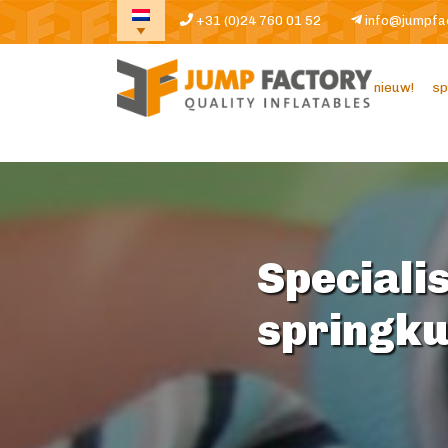
+31 (0)24 760 01 52
info@jumpfa
nieuw!
sp
Specialis
springk