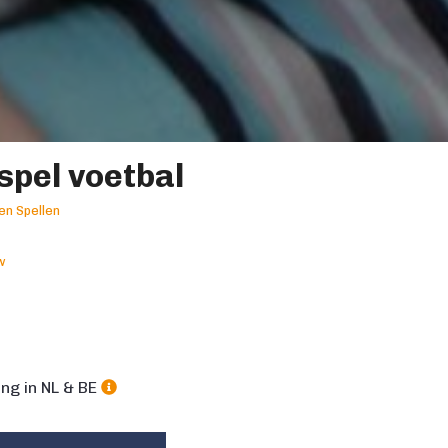
spel voetbal
en Spellen
w
m
ng in NL & BE