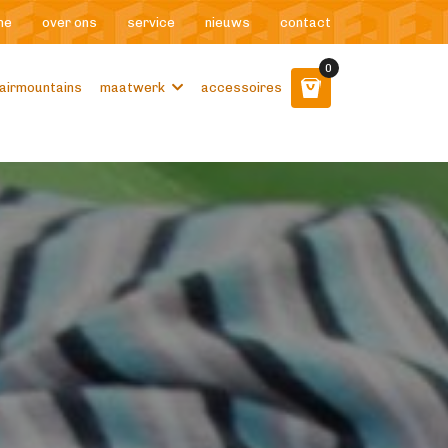
me
over ons
service
nieuws
contact
0
airmountains
maatwerk
accessoires