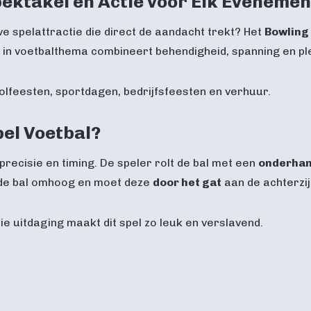
pektakel en Actie voor Elk Evenemen
ve spelattractie die direct de aandacht trekt? Het
Bowling
el in voetbalthema combineert behendigheid, spanning en pl
lfeesten, sportdagen, bedrijfsfeesten en verhuur.
pel Voetbal?
precisie en timing. De speler rolt de bal met een
onderhan
t de bal omhoog en moet deze
door het gat
aan de achterzij
die uitdaging maakt dit spel zo leuk en verslavend.