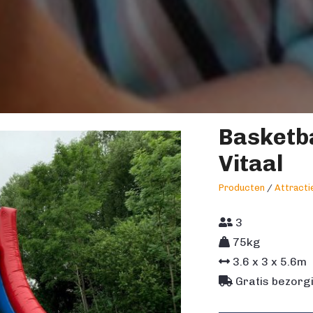
Basketb
Vitaal
Producten
/
Attracti
3
75kg
3.6
x
3
x
5.6
m
Gratis bezorgi