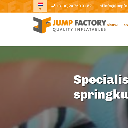
+31 (0)24 760 01 52
info@jumpfa
nieuw!
sp
Specialis
springk