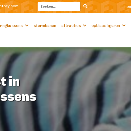
ctory.com
ho
Zoeken
ringkussens
stormbanen
attracties
opblaasfiguren
t in
ussens