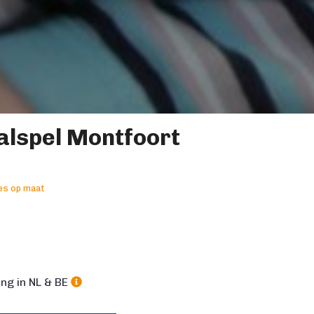
alspel Montfoort
es op maat
ng in NL & BE