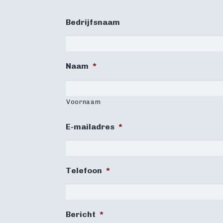
Bedrijfsnaam
Naam
*
Voornaam
E-mailadres
*
Telefoon
*
Bericht
*