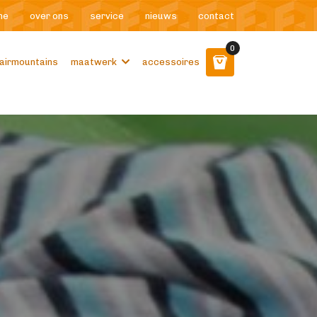
me
over ons
service
nieuws
contact
0
airmountains
maatwerk
accessoires