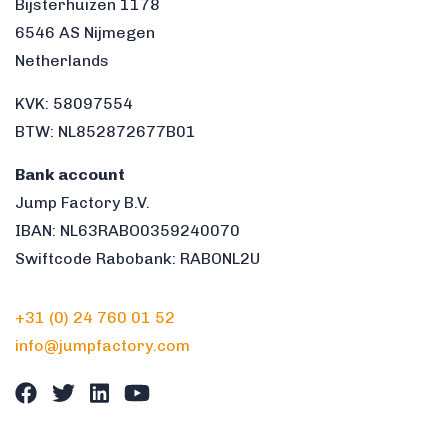
Bijsterhuizen 1178
6546 AS Nijmegen
Netherlands
KVK: 58097554
BTW: NL852872677B01
Bank account
Jump Factory B.V.
IBAN: NL63RABO0359240070
Swiftcode Rabobank: RABONL2U
+31 (0) 24 760 01 52
info@jumpfactory.com