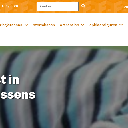
ctory.com
ho
Zoeken
ringkussens
stormbanen
attracties
opblaasfiguren
t in
ussens