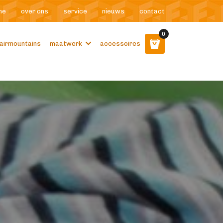
me
over ons
service
nieuws
contact
0
airmountains
maatwerk
accessoires