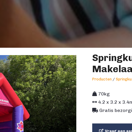
Springku
Makelaa
Producten
/
Springku
70kg
4.2
x
3.2
x
3.4
Gratis bezorgi
Vraag een aa