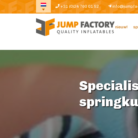
+31 (0)24 760 01 52
info@jumpfa
nieuw!
sp
Specialis
springk