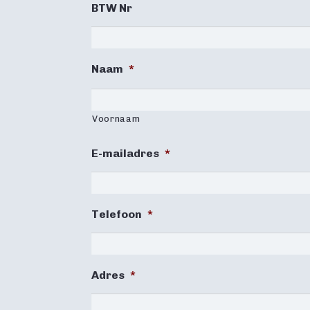
BTW Nr
Naam
*
Voornaam
E-mailadres
*
Telefoon
*
Adres
*