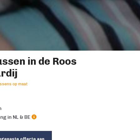
ssen in de Roos
rdij
ssens op maat
m
ng in NL & BE
ngepaste offerte aan