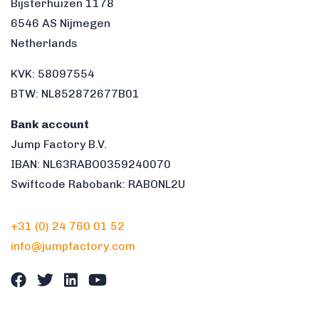
Bijsterhuizen 1178
6546 AS Nijmegen
Netherlands
KVK: 58097554
BTW: NL852872677B01
Bank account
Jump Factory B.V.
IBAN: NL63RABO0359240070
Swiftcode Rabobank: RABONL2U
+31 (0) 24 760 01 52
info@jumpfactory.com