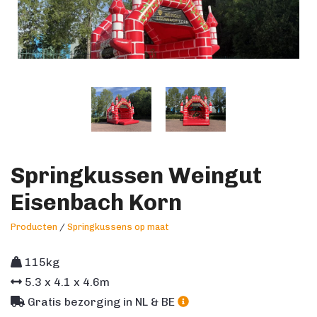
Springkussen Weingut
Eisenbach Korn
Producten
/
Springkussens op maat
115kg
5.3
x
4.1
x
4.6
m
Gratis bezorging in NL & BE