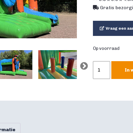
Gratis bezorgi
Vraag een aa
Op voorraad
Springkussen
In 
Multiplay
Vlinder
Overdekt
aantal
ormatie