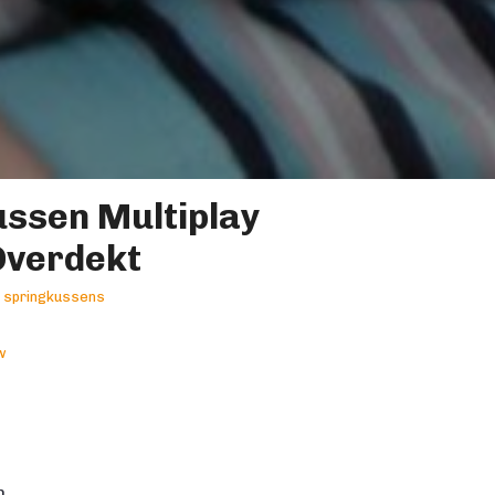
ssen Multiplay
Overdekt
y springkussens
w
m