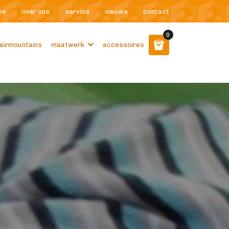
me
over ons
service
nieuws
contact
0
airmountains
maatwerk
accessoires