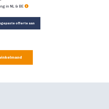
ng in NL & BE
ngepaste offerte aan
winkelmand