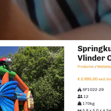
Springku
Vlinder 
Producten
/
Multipla
€
2.995,00
excl. bt
SP1022-29
12
170kg
5.8
x
5.0
x
4.5