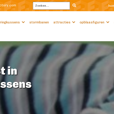
ctory.com
ho
Zoeken
ringkussens
stormbanen
attracties
opblaasfiguren
t in
ussens