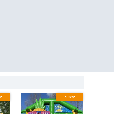
w!
Nieuw!