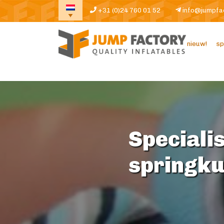
+31 (0)24 760 01 52
info@jumpfa
nieuw!
sp
Specialis
springk