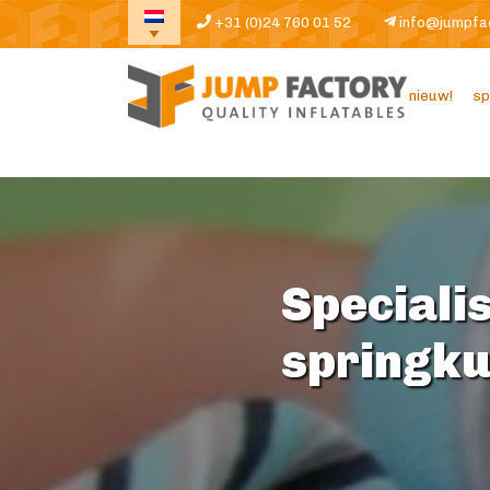
+31 (0)24 760 01 52
info@jumpfa
nieuw!
sp
Specialis
springk