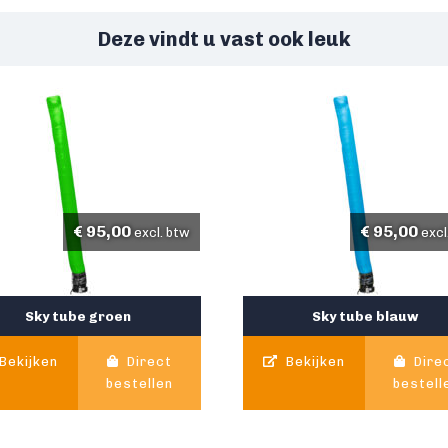
Deze vindt u vast ook leuk
€
95,00
€
95,00
excl. btw
excl
Sky tube groen
Sky tube blauw
Bekijken
Direct
Bekijken
Dire
bestellen
bestell