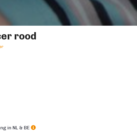
cer rood
er
ng in NL & BE