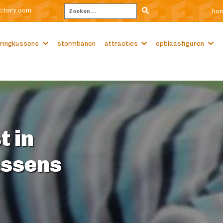
ctory.com
ho
Zoeken
ringkussens
stormbanen
attracties
opblaasfiguren
t in
ussens