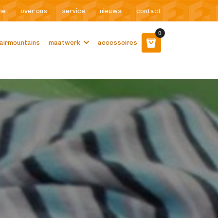
me
over ons
service
nieuws
contact
0
airmountains
maatwerk
accessoires