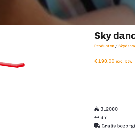
Sky dan
Producten
/
Skydanc
€
190,00
excl. btw
BL2080
6
m
Gratis bezorgi