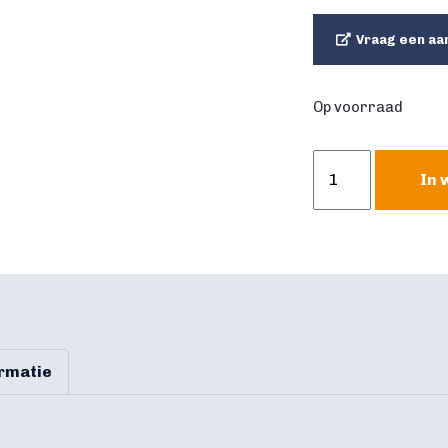
Vraag een aa
Op voorraad
Sky
In 
dancer
rood
aantal
ormatie