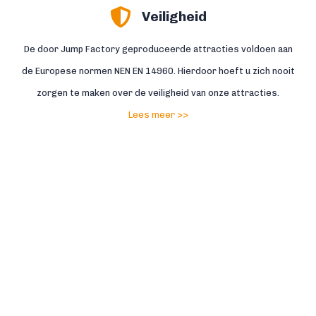
Veiligheid
De door Jump Factory geproduceerde attracties voldoen aan
de Europese normen NEN EN 14960. Hierdoor hoeft u zich nooit
zorgen te maken over de veiligheid van onze attracties.
Lees meer >>
Service
Service met een gouden rand, daar staan wij voor. Daarnaast
staat onze eigen reparatieafdeling dagelijks voor u klaar. Zo
helpen wij u bij schades en reparaties snel weer op weg.
Lees meer >>