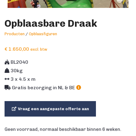
Opblaasbare Draak
Producten
/
Opblaasfiguren
€
1.650,00
excl. btw
BL2040
30kg
3
x
4.5
x m
Gratis bezorging in NL & BE
Vraag een aangepaste offerte aan
Geen voorraad, normaal beschikbaar binnen 6 weken.