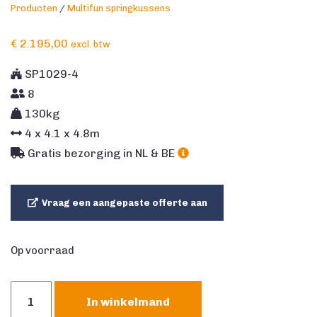
Producten
/
Multifun springkussens
€
2.195,00
excl. btw
SP1029-4
8
130kg
4
x
4.1
x
4.8
m
Gratis bezorging in NL & BE
Vraag een aangepaste offerte aan
Op voorraad
Multifun
In winkelmand
mini