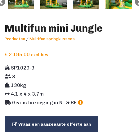
Multifun mini Jungle
Producten
/
Multifun springkussens
€
2.195,00
excl. btw
SP1029-3
8
130kg
4.1
x
4
x
3.7
m
Gratis bezorging in NL & BE
Vraag een aangepaste offerte aan