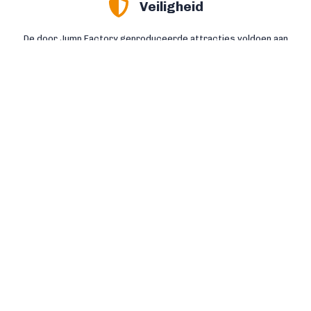
Veiligheid
De door Jump Factory geproduceerde attracties voldoen aan
de Europese normen NEN EN 14960. Hierdoor hoeft u zich nooit
zorgen te maken over de veiligheid van onze attracties.
Lees meer >>
Service
Service met een gouden rand, daar staan wij voor. Daarnaast
staat onze eigen reparatieafdeling dagelijks voor u klaar. Zo
helpen wij u bij schades en reparaties snel weer op weg.
Lees meer >>