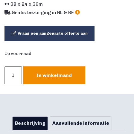
38
x
24
x
39
m
Gratis bezorging in NL & BE
Vraag een aangepaste offerte aan
Op voorraad
Blower
In winkelmand
480
Watt
(TFC
480)
aantal
Beschrijving
Aanvullende informatie