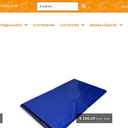
ctory.com
ho
Zoeken
ringkussens
stormbanen
attracties
opblaasfiguren
€
160,00
excl. btw