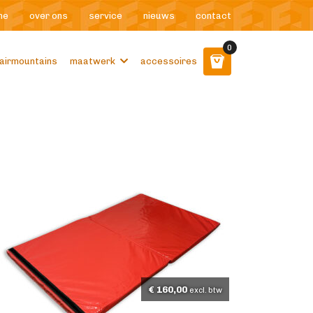
me
over ons
service
nieuws
contact
0
airmountains
maatwerk
accessoires
€
160,00
excl. btw