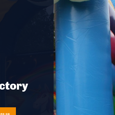
ctory
ons op