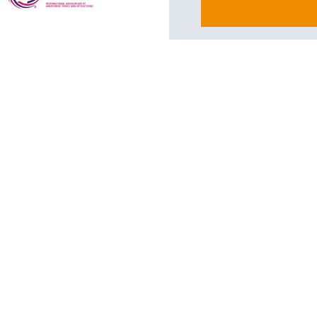
Veel gestelde vragen
Wat kost een springkussen met mijn logo erop?
Ik heb op korte termijn een springkussen nodig, kan
Kan ik uitsluitend vooraf per bank betalen?
Hoe wordt de veiligheid gegarandeerd?