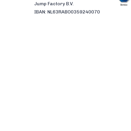
Jump Factory B.V.
IBAN: NL63RABO0359240070
Swiftcode Rabobank: RABONL2U
Producten
Navigate
Springkussens
Home
Stormbanen
Contact
Attracties
Over ons
Opblaasfiguren
Partners
Airmountains
Vacatures