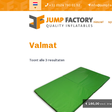
+31 (0)24 760 01 52
info@jumpfa
nieuw!
sp
Valmat
Toont alle 3 resultaten
€
160,00
excl. btw