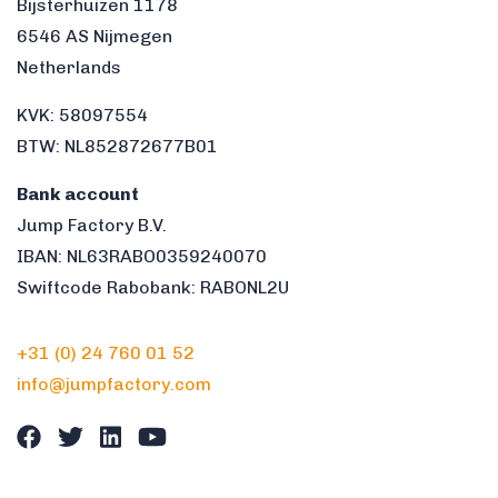
Bijsterhuizen 1178
6546 AS Nijmegen
Netherlands
KVK: 58097554
BTW: NL852872677B01
Bank account
Jump Factory B.V.
IBAN: NL63RABO0359240070
Swiftcode Rabobank: RABONL2U
+31 (0) 24 760 01 52
info@jumpfactory.com