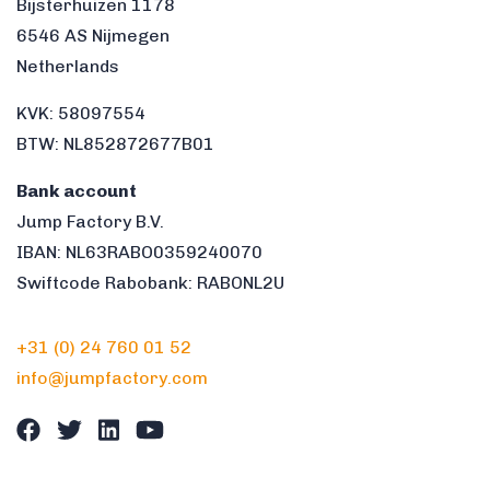
Bijsterhuizen 1178
6546 AS Nijmegen
Netherlands
KVK: 58097554
BTW: NL852872677B01
Bank account
Jump Factory B.V.
IBAN: NL63RABO0359240070
Swiftcode Rabobank: RABONL2U
+31 (0) 24 760 01 52
info@jumpfactory.com