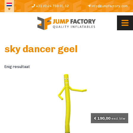
+31 (0)24 760 01 52
info@jumpfactory.com
sky dancer geel
Enig resultaat
€
190,00
excl. btw