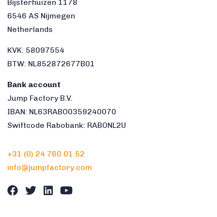
Bijsterhuizen 1178
6546 AS Nijmegen
Netherlands
KVK: 58097554
BTW: NL852872677B01
Bank account
Jump Factory B.V.
IBAN: NL63RABO0359240070
Swiftcode Rabobank: RABONL2U
+31 (0) 24 760 01 52
info@jumpfactory.com