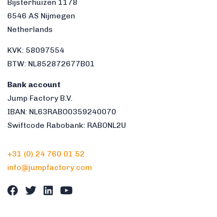
Bijsterhuizen 1178
6546 AS Nijmegen
Netherlands
KVK: 58097554
BTW: NL852872677B01
Bank account
Jump Factory B.V.
IBAN: NL63RABO0359240070
Swiftcode Rabobank: RABONL2U
+31 (0) 24 760 01 52
info@jumpfactory.com