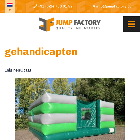
+31 (0)24 760 01 52
info@jumpfactory.com
gehandicapten
Enig resultaat