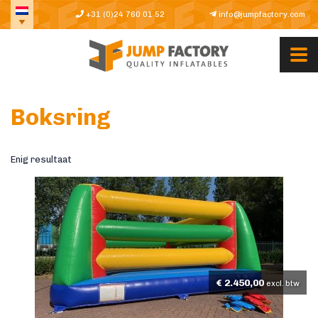
+31 (0)24 760 01 52
info@jumpfactory.com
Boksring
Enig resultaat
€
2.450,00
excl. btw