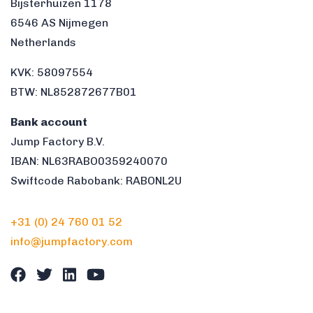
Bijsterhuizen 1178
6546 AS Nijmegen
Netherlands
KVK: 58097554
BTW: NL852872677B01
Bank account
Jump Factory B.V.
IBAN: NL63RABO0359240070
Swiftcode Rabobank: RABONL2U
+31 (0) 24 760 01 52
info@jumpfactory.com