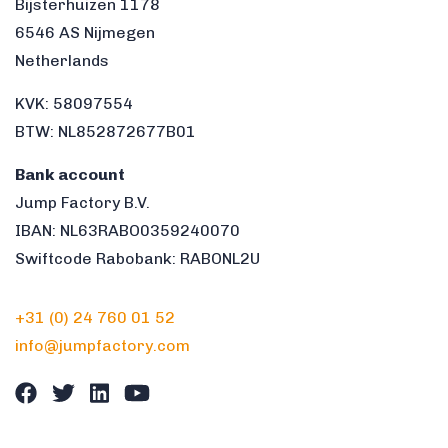
Bijsterhuizen 1178
6546 AS Nijmegen
Netherlands
KVK: 58097554
BTW: NL852872677B01
Bank account
Jump Factory B.V.
IBAN: NL63RABO0359240070
Swiftcode Rabobank: RABONL2U
+31 (0) 24 760 01 52
info@jumpfactory.com