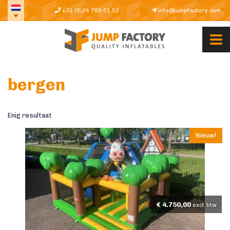
+31 (0)24 760 01 52
info@jumpfactory.com
bergen
Enig resultaat
Nieuw!
€
4.750,00
excl. btw