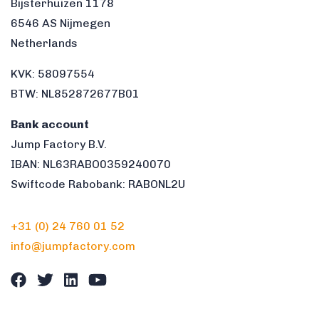
Bijsterhuizen 1178
6546 AS Nijmegen
Netherlands
KVK: 58097554
BTW: NL852872677B01
Bank account
Jump Factory B.V.
IBAN: NL63RABO0359240070
Swiftcode Rabobank: RABONL2U
+31 (0) 24 760 01 52
info@jumpfactory.com