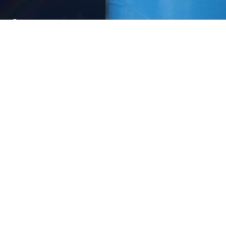
ctory
ons op