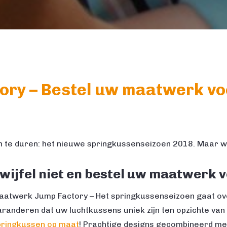
ry – Bestel uw maatwerk voo
 te duren: het nieuwe springkussenseizoen 2018. Maar wee
wijfel niet en bestel uw maatwerk v
aatwerk Jump Factory – Het springkussenseizoen gaat ov
randeren dat uw luchtkussens uniek zijn ten opzichte van a
pringkussen op maat
! Prachtige designs gecombineerd me