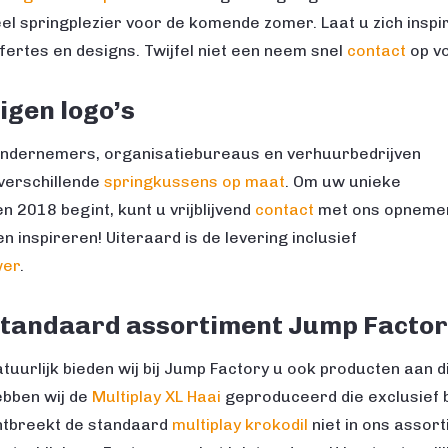
el springplezier voor de komende zomer. Laat u zich inspi
fertes en designs. Twijfel niet een neem snel
contact
op vo
gen logo’s
ndernemers, organisatiebureaus en verhuurbedrijven
verschillende
springkussens op maat
. Om uw unieke
n 2018 begint, kunt u vrijblijvend
contact
met ons opneme
en inspireren! Uiteraard is de levering inclusief
wer
.
tandaard assortiment Jump Factor
tuurlijk bieden wij bij Jump Factory u ook producten aan di
ebben wij de
Multiplay XL Haai
geproduceerd die exclusief bi
ntbreekt de standaard
multiplay krokodil
niet in ons assor