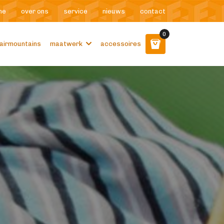
me
over ons
service
nieuws
contact
0
airmountains
maatwerk
accessoires