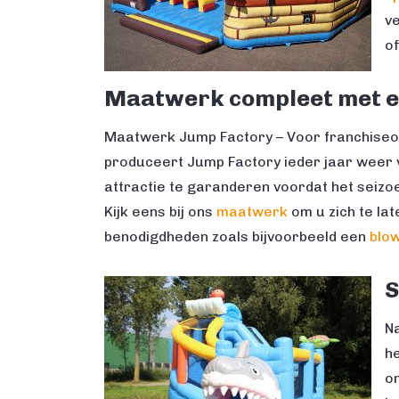
ve
of
Maatwerk compleet met ei
Maatwerk Jump Factory – Voor franchiseo
produceert Jump Factory ieder jaar weer 
attractie te garanderen voordat het seizoe
Kijk eens bij ons
maatwerk
om u zich te lat
benodigdheden zoals bijvoorbeeld een
blo
S
Na
h
o