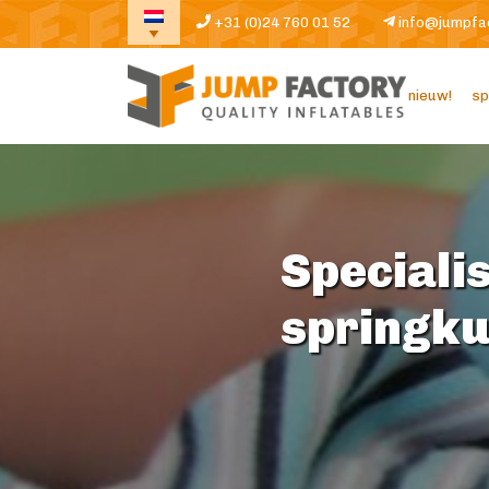
+31 (0)24 760 01 52
info@jumpfa
nieuw!
sp
Specialis
springk