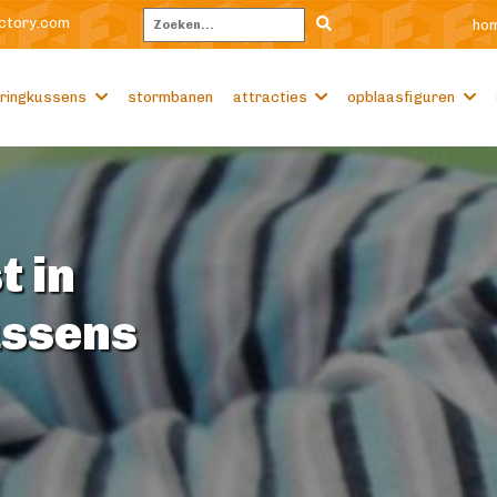
ctory.com
ho
Zoeken
ringkussens
stormbanen
attracties
opblaasfiguren
t in
ussens