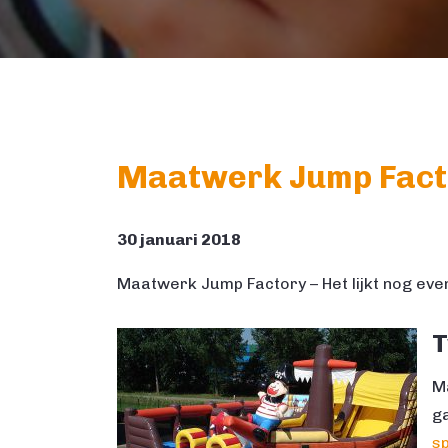
Maatwerk Jump Facto
30 januari 2018
Maatwerk Jump Factory – Het lijkt nog even
T
M
ga
s